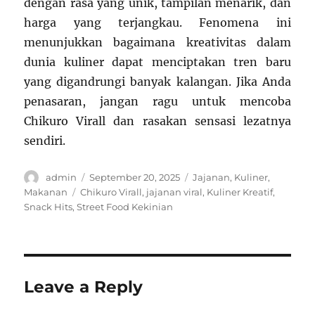
dengan rasa yang unik, tampilan menarik, dan
harga yang terjangkau. Fenomena ini
menunjukkan bagaimana kreativitas dalam
dunia kuliner dapat menciptakan tren baru
yang digandrungi banyak kalangan. Jika Anda
penasaran, jangan ragu untuk mencoba
Chikuro Virall dan rasakan sensasi lezatnya
sendiri.
Author
Posted
Categories
admin
September 20, 2025
Jajanan
,
Kuliner
,
on
Tags
Makanan
Chikuro Virall
,
jajanan viral
,
Kuliner Kreatif
,
Snack Hits
,
Street Food Kekinian
Leave a Reply