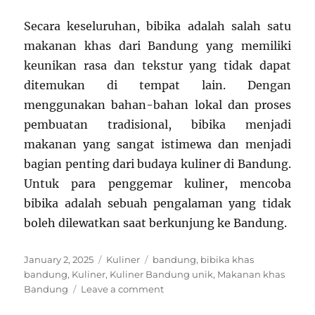
Secara keseluruhan, bibika adalah salah satu
makanan khas dari Bandung yang memiliki
keunikan rasa dan tekstur yang tidak dapat
ditemukan di tempat lain. Dengan
menggunakan bahan-bahan lokal dan proses
pembuatan tradisional, bibika menjadi
makanan yang sangat istimewa dan menjadi
bagian penting dari budaya kuliner di Bandung.
Untuk para penggemar kuliner, mencoba
bibika adalah sebuah pengalaman yang tidak
boleh dilewatkan saat berkunjung ke Bandung.
Posted
Categories
Tags
January 2, 2025
Kuliner
bandung
,
bibika khas
on
bandung
,
Kuliner
,
Kuliner Bandung unik
,
Makanan khas
on
Bandung
Leave a comment
Bibika: