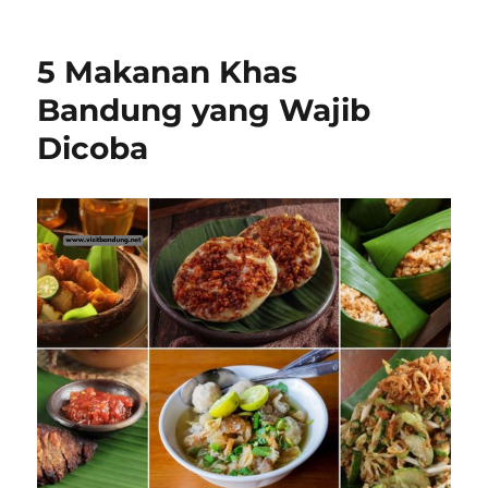
Surga
Kuliner
di
5 Makanan Khas
Taman
Kopo
Bandung yang Wajib
Indah,
Dicoba
Bandung:
Rekomendasi
Makannya