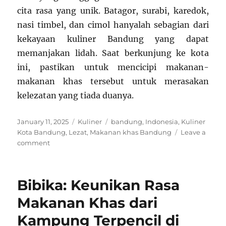
cita rasa yang unik. Batagor, surabi, karedok,
nasi timbel, dan cimol hanyalah sebagian dari
kekayaan kuliner Bandung yang dapat
memanjakan lidah. Saat berkunjung ke kota
ini, pastikan untuk mencicipi makanan-
makanan khas tersebut untuk merasakan
kelezatan yang tiada duanya.
Posted
Categories
Tags
January 11, 2025
Kuliner
bandung
,
Indonesia
,
Kuliner
on
Kota Bandung
,
Lezat
,
Makanan khas Bandung
Leave a
on
comment
5
Makanan
Khas
Bibika: Keunikan Rasa
Bandung
yang
Makanan Khas dari
Wajib
Kampung Terpencil di
Dicoba