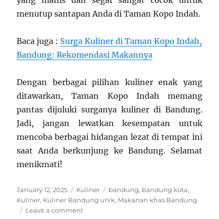
menutup santapan Anda di Taman Kopo Indah.
Baca juga :
Surga Kuliner di Taman Kopo Indah,
Bandung: Rekomendasi Makannya
Dengan berbagai pilihan kuliner enak yang
ditawarkan, Taman Kopo Indah memang
pantas dijuluki surganya kuliner di Bandung.
Jadi, jangan lewatkan kesempatan untuk
mencoba berbagai hidangan lezat di tempat ini
saat Anda berkunjung ke Bandung. Selamat
menikmati!
Posted
Categories
Tags
January 12, 2025
Kuliner
bandung
,
bandung kota
,
on
Kuliner
,
Kuliner Bandung unik
,
Makanan khas Bandung
on
Leave a comment