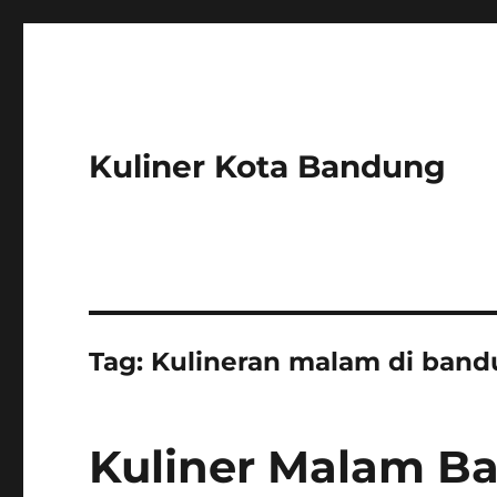
Kuliner Kota Bandung
Tag:
Kulineran malam di ban
Kuliner Malam B