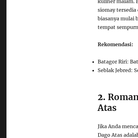
kuliner malam. 
siomay tersedia
biasanya mulai 
tempat sempurn
Rekomendasi:
Batagor Riri: Ba
Seblak Jebred: 
2.
Roman
Atas
Jika Anda menc
Dago Atas adala