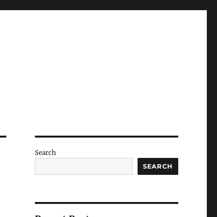
Search
SEARCH