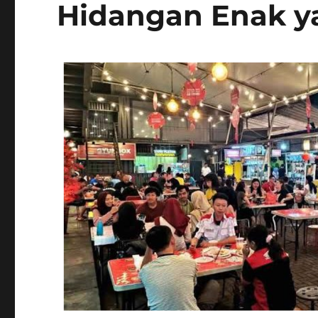
Hidangan Enak y