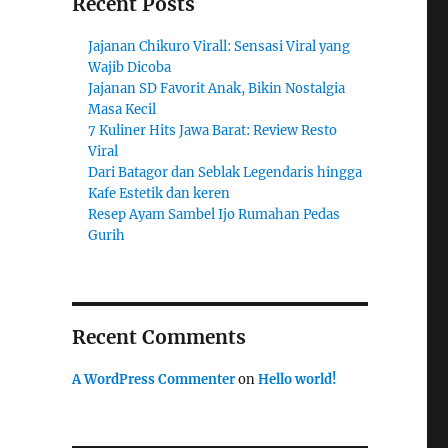
Recent Posts
Jajanan Chikuro Virall: Sensasi Viral yang
Wajib Dicoba
Jajanan SD Favorit Anak, Bikin Nostalgia
Masa Kecil
7 Kuliner Hits Jawa Barat: Review Resto
Viral
Dari Batagor dan Seblak Legendaris hingga
Kafe Estetik dan keren
Resep Ayam Sambel Ijo Rumahan Pedas
Gurih
Recent Comments
A WordPress Commenter
on
Hello world!