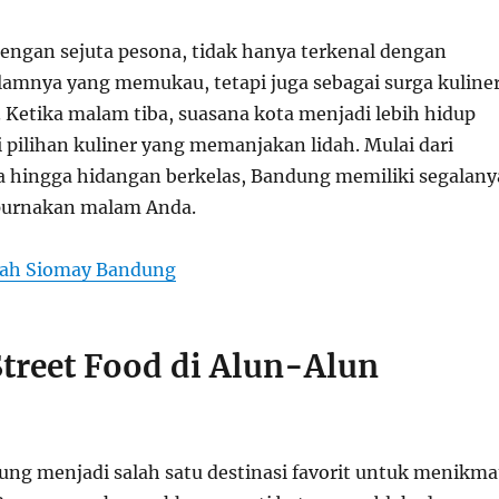
dengan sejuta pesona, tidak hanya terkenal dengan
mnya yang memukau, tetapi juga sebagai surga kuline
Ketika malam tiba, suasana kota menjadi lebih hidup
 pilihan kuliner yang memanjakan lidah. Mulai dari
ma hingga hidangan berkelas, Bandung memiliki segalany
urnakan malam Anda.
rah Siomay Bandung
Street Food di Alun-Alun
ng menjadi salah satu destinasi favorit untuk menikma