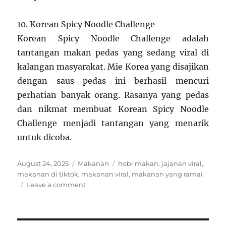
10. Korean Spicy Noodle Challenge
Korean Spicy Noodle Challenge adalah
tantangan makan pedas yang sedang viral di
kalangan masyarakat. Mie Korea yang disajikan
dengan saus pedas ini berhasil mencuri
perhatian banyak orang. Rasanya yang pedas
dan nikmat membuat Korean Spicy Noodle
Challenge menjadi tantangan yang menarik
untuk dicoba.
Posted
Categories
Tags
August 24, 2025
Makanan
hobi makan
,
jajanan viral
,
on
makanan di tiktok
,
makanan viral
,
makanan yang ramai
on
Leave a comment
10
Makanan
Viral