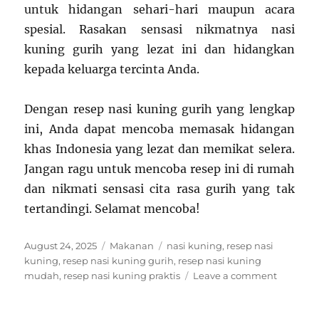
untuk hidangan sehari-hari maupun acara
spesial. Rasakan sensasi nikmatnya nasi
kuning gurih yang lezat ini dan hidangkan
kepada keluarga tercinta Anda.
Dengan resep nasi kuning gurih yang lengkap
ini, Anda dapat mencoba memasak hidangan
khas Indonesia yang lezat dan memikat selera.
Jangan ragu untuk mencoba resep ini di rumah
dan nikmati sensasi cita rasa gurih yang tak
tertandingi. Selamat mencoba!
Posted
Categories
Tags
August 24, 2025
Makanan
nasi kuning
,
resep nasi
on
kuning
,
resep nasi kuning gurih
,
resep nasi kuning
on
mudah
,
resep nasi kuning praktis
Leave a comment
Resep
Nasi