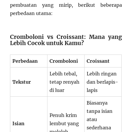
pembuatan yang mirip, berikut beberapa
perbedaan utama:
Cromboloni vs Croissant: Mana yang
Lebih Cocok untuk Kamu?
Perbedaan
Cromboloni
Croissant
Lebih tebal,
Lebih ringan
Tekstur
tetap renyah
dan berlapis-
di luar
lapis
Biasanya
tanpa isian
Penuh krim
atau
Isian
lembut yang
sederhana
meleleh