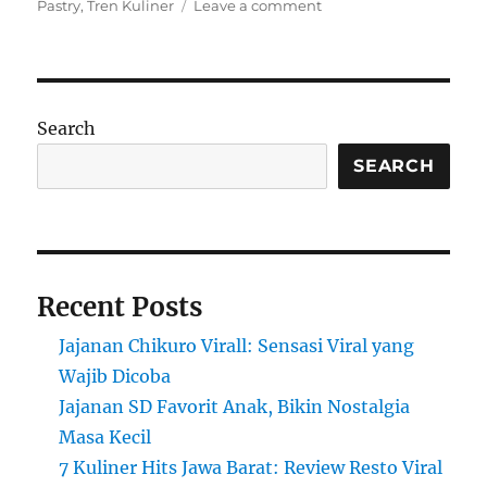
on
Pastry
,
Tren Kuliner
Leave a comment
Perbedaan
Cromboloni
dan
Croissant:
Tren
Search
Kuliner
Viral
SEARCH
2025
yang
Wajib
Dicoba
Recent Posts
Jajanan Chikuro Virall: Sensasi Viral yang
Wajib Dicoba
Jajanan SD Favorit Anak, Bikin Nostalgia
Masa Kecil
7 Kuliner Hits Jawa Barat: Review Resto Viral