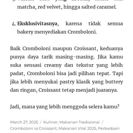
matcha, red velvet, hingga salted caramel.
Eksklusivitasnya
, karena tidak semua
bakery menyediakan Cromboloni.
Baik Cromboloni maupun Croissant, keduanya
punya daya tarik masing-masing. Jika kamu
suka sensasi creamy dan tekstur yang lebih
padat, Cromboloni bisa jadi pilihan tepat. Tapi
jika lebih menyukai pastry klasik yang buttery
dan ringan, Croissant tetap menjadi juaranya.
Jadi, mana yang lebih menggoda selera kamu?
Posted
Categories
Tags
March 27, 2025
Kuliner
,
Makanan Tradisional
on
Cromboloni vs Croissant
,
Makanan Viral 2025
,
Perbedaan