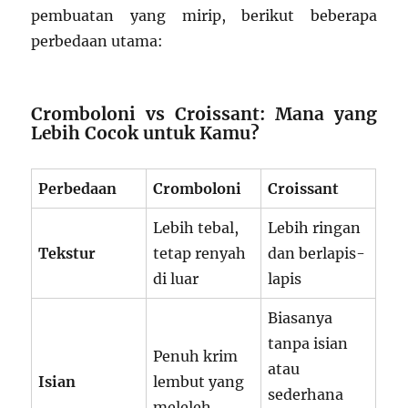
pembuatan yang mirip, berikut beberapa
perbedaan utama:
Cromboloni vs Croissant: Mana yang
Lebih Cocok untuk Kamu?
Perbedaan
Cromboloni
Croissant
Lebih tebal,
Lebih ringan
Tekstur
tetap renyah
dan berlapis-
di luar
lapis
Biasanya
tanpa isian
Penuh krim
atau
Isian
lembut yang
sederhana
meleleh