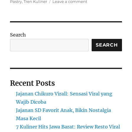
on
Pastry
,
Tren Kuliner
Leave a comment
Perbedaan
Cromboloni
dan
Croissant:
Tren
Search
Kuliner
Viral
SEARCH
2025
yang
Wajib
Dicoba
Recent Posts
Jajanan Chikuro Virall: Sensasi Viral yang
Wajib Dicoba
Jajanan SD Favorit Anak, Bikin Nostalgia
Masa Kecil
7 Kuliner Hits Jawa Barat: Review Resto Viral