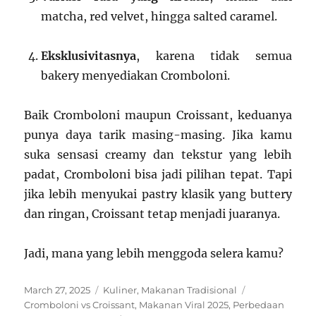
matcha, red velvet, hingga salted caramel.
Eksklusivitasnya
, karena tidak semua
bakery menyediakan Cromboloni.
Baik Cromboloni maupun Croissant, keduanya
punya daya tarik masing-masing. Jika kamu
suka sensasi creamy dan tekstur yang lebih
padat, Cromboloni bisa jadi pilihan tepat. Tapi
jika lebih menyukai pastry klasik yang buttery
dan ringan, Croissant tetap menjadi juaranya.
Jadi, mana yang lebih menggoda selera kamu?
Posted
Categories
Tags
March 27, 2025
Kuliner
,
Makanan Tradisional
on
Cromboloni vs Croissant
,
Makanan Viral 2025
,
Perbedaan